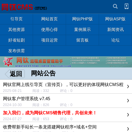
引导页
网站首页
网钛PHP版
网钛ASP版
其他资源
使用心得
案例展示
新闻资讯
好省短剧
项目运营
留言板
论坛
发布供需
网站公告
返回
网钛官网上线引导页（宣传页），可以更好的体现网钛CMS程
序的特色和功能
2025-08-21 阅读：332 评论：0
网钛客户管理系统 v7.45
2024-10-30 阅读：826 评论：0
加入我们，成为网钛CMS销售代理，共创未来！
2024-07-27 阅读：653 评论：0
收费帮新手站长一条龙搭建网钛程序+域名+空间