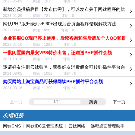
2023-05-09 阅读：1015 评论：0
新增会员投稿栏目【发布供需】，可以发布关于网钛程序的供
需要求
2023-01-29 阅读：721 评论：0
网钛PHP版升级到v6.60+出现后台页面程序错误解决方法
2022-08-02 阅读：896 评论：0
企业客服QQ现已停止使用，后续咨询和售后请加个人QQ和群
2022-01-10 阅读：1292 评论：0
一批闲置国内景安VPS特价出售，还赠送PHP插件余额
2021-10-16 阅读：1091 评论：0
邀请好友注册云钛账号，获得好友消费佣金可转到插件平台余
额~
2021-08-05 阅读：1062 评论：0
购买网站上淘宝商品可获得网钛PHP插件平台余额
2021-03-16 阅读：1299 评论：0
上一页
跳页
下一页
友情链接
网钛CMS
|
网钛IDC云管理系统
|
云钛网络
|
远程桌面管理助手