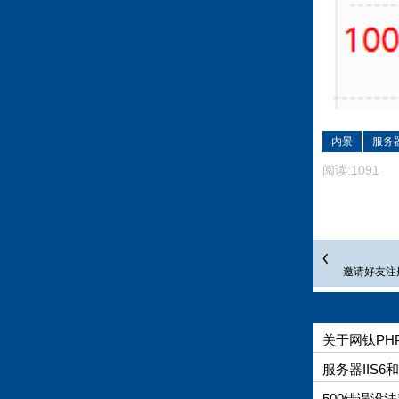
内景
服务
阅读:
1091
评
邀请好友注
关于网钛PH
服务器IIS6
500错误没