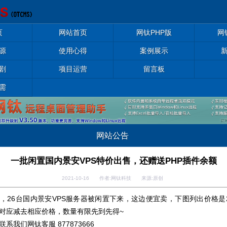
页
网站首页
网钛PHP版
网
源
使用心得
案例展示
剧
项目运营
留言板
需
网站公告
一批闲置国内景安VPS特价出售，还赠送PHP插件余额
2021-10-16 作者:网钛科技 来源:原创
，26台国内景安VPS服务器被闲置下来，这边便宜卖，下图列出价格是2021
对应减去相应价格，数量有限先到先得~
系我们网钛客服 877873666