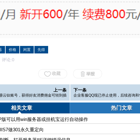
器
价格
闲置
先得
论:
0
上一条
下一条
册云钛账号，获得好友消费佣金可转到插
企业客服QQ现已停止使用，后续咨询和
件平台余额~
QQ和群
相关文章
热门文章
P版可以用win服务器或挂机宝运行自动操作
和IIS7做301永久重定向
法判断，打开服务器IIS详细错误信息