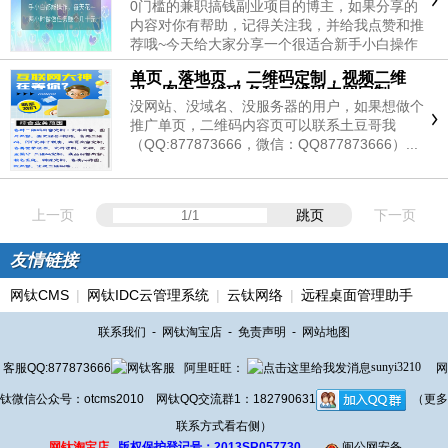
的旧衣服?鞋子?帽子...
钱都有了
0门槛的兼职搞钱副业项目的博主，如果分享的
内容对你有帮助，记得关注我，并给我点赞和推
荐哦~今天给大家分享一个很适合新手小白操作
的的项目，操作非常简单。每天利用零碎空闲时
单页，落地页 ，二维码定制，视频二维
间，花一两个小时，赚个几十元还是可以的，重
码，图文二维码 各种二维码内容定制
点当天做当天可以提现。特别......
没网站、没域名、没服务器的用户，如果想做个
推广单页，二维码内容页可以联系土豆哥我
（QQ:877873666，微信：QQ877873666）​​​​​​​...
上一页
跳页
下一页
友情链接
网钛CMS
|
网钛IDC云管理系统
|
云钛网络
|
远程桌面管理助手
联系我们
-
网钛淘宝店
-
免责声明
-
网站地图
客服QQ:877873666
阿里旺旺：
sunyi3210
网
钛微信公众号：otcms2010 网钛QQ交流群1：182790631
（更多
联系方式看右侧）
网钛淘宝店
版权保护登记号：2013SR057730
闽公网安备