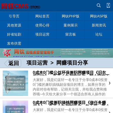
引导页
网站首页
网钛PHP版
网钛ASP版
其他资源
使用心得
案例展示
新闻资讯
好省短剧
项目运营
留言板
论坛
发布供需
项目运营
>
网赚项目分享
返回
0成本0门槛公益环保兼职网赚项目《旧衣
服回收》，新手小白都能操作，帮大家把不
大家好，我是幻蓝轩一名专注于分享0成本0投资
要的旧衣服旧鞋包旧书旧家电等变现，赶紧
来换钱！
0门槛的兼职搞钱副业项目的博主，如果分享的
内容对你有帮助，记得关注我，并给我点赞和推
荐哦~今天给大家分享一个很适合所有人操作的
的项目，旧衣服回收，操作非常简单。前期重在
0成本0门槛兼职搞钱网赚项目《做任务赚
推广不要看收益，后期收益会裂变，还是公益环
佣金》，新手小白都能操作，每天花一两小
保项目。【项目介绍】每个人家里都有不穿不用
大家好，我是幻蓝轩一名专注于分享0成本0投资
时做做任务赚个几十元，菜钱、烟钱、饮料