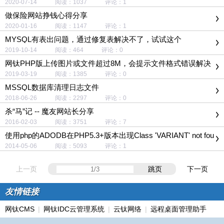
2020-07-14 阅读：1037 评论：1
做保险网站挣钱心得分享
2020-01-16 阅读：1147 评论：1
MYSQL有表出问题，通过修复表解决不了，试试这个
2019-10-14 阅读：464 评论：0
网钛PHP版上传图片或文件超过8M，会提示文件格式错误解决
办法
2019-03-19 阅读：1385 评论：0
MSSQL数据库清理日志文件
2018-06-26 阅读：2297 评论：0
杀“马”记 -- 魔友网站长分享
2016-02-03 阅读：3751 评论：7
使用php的ADODB在PHP5.3+版本出现Class 'VARIANT' not fou
nd错误的解决方案
2014-05-06 阅读：5093 评论：1
上一页
跳页
下一页
友情链接
网钛CMS
|
网钛IDC云管理系统
|
云钛网络
|
远程桌面管理助手