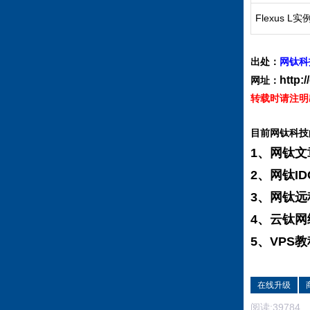
Flexus L
出处：
网钛科
http:
网址：
转载时请注明
目前网钛科技
1、网钛文
2、网钛I
3、网钛
4、云钛网
5、VPS
在线升级
阅读:
39784