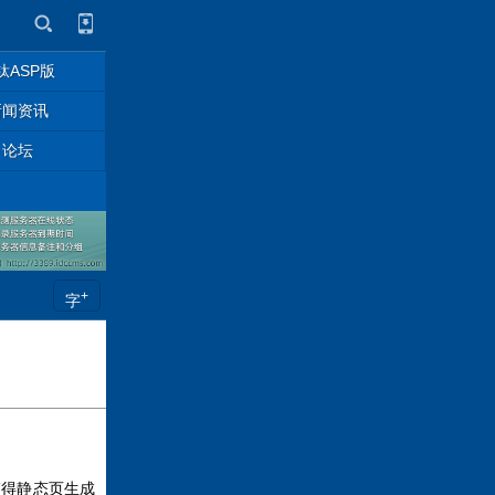
钛ASP版
新闻资讯
论坛
+
字
搞得静态页生成