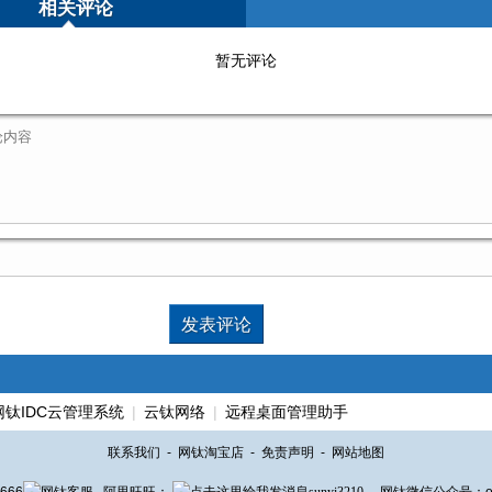
相关评论
暂无评论
网钛IDC云管理系统
|
云钛网络
|
远程桌面管理助手
联系我们
-
网钛淘宝店
-
免责声明
-
网站地图
666
阿里旺旺：
sunyi3210
网钛微信公众号：otc