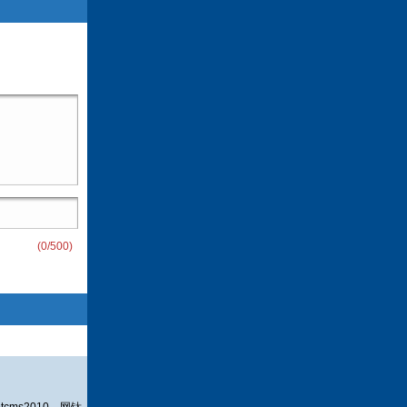
(
0
/500)
ms2010 网钛