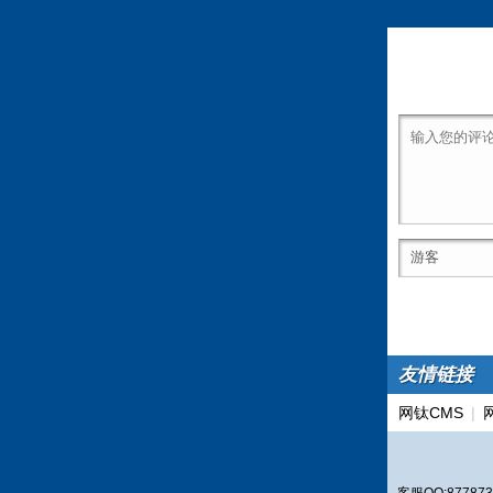
友情链接
网钛CMS
|
客服QQ:877873