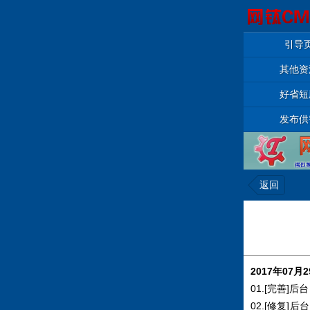
引导
其他资
好省短
发布供
返回
2017年07月
01.[完善]
02.[修复