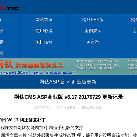
页
网站首页
网钛PHP版
网
源
使用心得
案例展示
剧
项目运营
留言板
需
网钛ASP版
>
商业版更新
网钛CMS ASP商业版 v6.17 20170729 更新记录
2017-07-29 作者:网钛科技 来源:网钛CMS
29日 V6.17 纠正修复补丁
后台 程序文件对比功能增加对 增值手机版的支持
]后台 新增文章去掉 辅助外部采集生成静态页 项，部分用户没明白该功能，