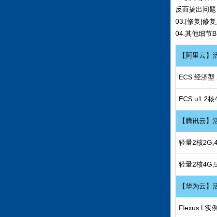
反而搞出问题
03.[修复
04.其他细节
【阿里云】
ECS 经济型
ECS u1 2
【腾讯云】
轻量2核2G,
轻量2核4G,
【华为云】
Flexus L