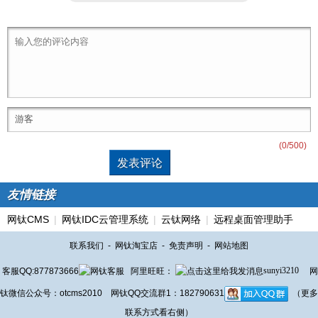
(
0
/500)
友情链接
网钛CMS
|
网钛IDC云管理系统
|
云钛网络
|
远程桌面管理助手
联系我们
-
网钛淘宝店
-
免责声明
-
网站地图
客服QQ:877873666
阿里旺旺：
sunyi3210
网
钛微信公众号：otcms2010 网钛QQ交流群1：182790631
（更多
联系方式看右侧）