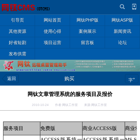
引导页
网站首页
网钛PHP版
网钛ASP版
其他资源
使用心得
案例展示
新闻资讯
好省短剧
项目运营
留言板
论坛
发布供需
返回
购买
+
字
网钛文章管理系统的服务项目及报价
2010-10-24 作者:网钛工作室 来源:网钛工作室
服务项目
免费版
商业ACCESS版
商业S
ACCESS版系统一
ACCESS版系统一
MS-