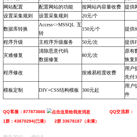
网站配置
配置网站的功能
按网站内容量收费
提供
设置采集规则
设置采集规则
20元/个
Access<>MSSQL互
数据库转换
150元/个
提供f
转
程序升级
主程序升级服务
50元/次
提供
清除恶意代码
原有
灾难修复
80元/次
数据修复
恢复
用户
程序修改
按难易程度收费
先付3
用户
模板定制
DIV+CSS结构模板
300元起
件
QQ客服：877873666
QQ交流群：
1群：43870294(已满） 2群 33678187（未满）
阅读:
2010
评论:
6