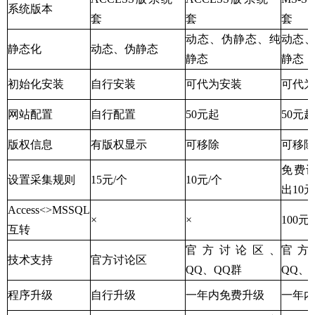
系统版本
套
套
套
动态、伪静态、纯
动态
静态化
动态、伪静态
静态
静态
初始化安装
自行安装
可代为安装
可代为
网站配置
自行配置
50元起
50元起
版权信息
有版权显示
可移除
可移除
免费
设置采集规则
15元/个
10元/个
出10元
Access<>MSSQL
×
×
100元
互转
官方讨论区、
官方
技术支持
官方讨论区
QQ、QQ群
QQ、
程序升级
自行升级
一年内免费升级
一年内