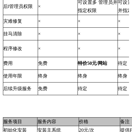
可设置多 管理员并
可设
后l管理员权限
×
指定权限
并指定
灾难修复
×
×
×
挂马清除
×
×
×
程序修改
×
×
×
费用
免费
特价50元/网站
待定
使用年限
终身
终身
终身
后续升级服务
免费
待定
待定
服务项目
服务内容
价格
备注
初始化安装
安装主系统
20元/次
提供